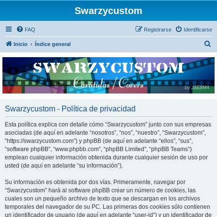
Swarzycustom
FAQ
Registrarse
Identificarse
B
Inicio
Índice general
u
s
c
a
r
Swarzycustom - Política de privacidad
Esta política explica con detalle cómo “Swarzycustom” junto con sus empresas
asociadas (de aquí en adelante “nosotros”, “nos”, “nuestro”, “Swarzycustom”,
“https://swarzycustom.com”) y phpBB (de aquí en adelante “ellos”, “sus”,
“software phpBB”, “www.phpbb.com”, “phpBB Limited”, “phpBB Teams”)
emplean cualquier información obtenida durante cualquier sesión de uso por
usted (de aquí en adelante “su información”).
Su información es obtenida por dos vías. Primeramente, navegar por
“Swarzycustom” hará al software phpBB crear un número de cookies, las
cuales son un pequeño archivo de texto que se descargan en los archivos
temporales del navegador de su PC. Las primeras dos cookies sólo contienen
un identificador de usuario (de aquí en adelante “user-id”) y un identificador de