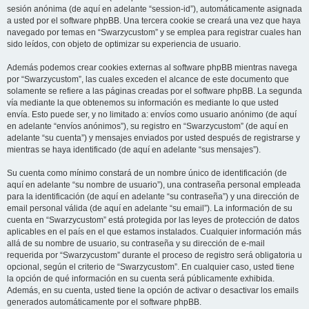
sesión anónima (de aquí en adelante “session-id”), automáticamente asignada
a usted por el software phpBB. Una tercera cookie se creará una vez que haya
navegado por temas en “Swarzycustom” y se emplea para registrar cuales han
sido leídos, con objeto de optimizar su experiencia de usuario.
Además podemos crear cookies externas al software phpBB mientras navega
por “Swarzycustom”, las cuales exceden el alcance de este documento que
solamente se refiere a las páginas creadas por el software phpBB. La segunda
vía mediante la que obtenemos su información es mediante lo que usted
envía. Esto puede ser, y no limitado a: envíos como usuario anónimo (de aquí
en adelante “envíos anónimos”), su registro en “Swarzycustom” (de aquí en
adelante “su cuenta”) y mensajes enviados por usted después de registrarse y
mientras se haya identificado (de aquí en adelante “sus mensajes”).
Su cuenta como mínimo constará de un nombre único de identificación (de
aquí en adelante “su nombre de usuario”), una contraseña personal empleada
para la identificación (de aquí en adelante “su contraseña”) y una dirección de
email personal válida (de aquí en adelante “su email”). La información de su
cuenta en “Swarzycustom” está protegida por las leyes de protección de datos
aplicables en el país en el que estamos instalados. Cualquier información más
allá de su nombre de usuario, su contraseña y su dirección de e-mail
requerida por “Swarzycustom” durante el proceso de registro será obligatoria u
opcional, según el criterio de “Swarzycustom”. En cualquier caso, usted tiene
la opción de qué información en su cuenta será públicamente exhibida.
Además, en su cuenta, usted tiene la opción de activar o desactivar los emails
generados automáticamente por el software phpBB.