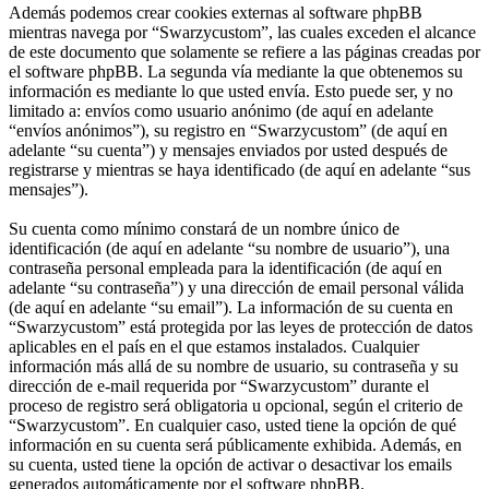
Además podemos crear cookies externas al software phpBB
mientras navega por “Swarzycustom”, las cuales exceden el alcance
de este documento que solamente se refiere a las páginas creadas por
el software phpBB. La segunda vía mediante la que obtenemos su
información es mediante lo que usted envía. Esto puede ser, y no
limitado a: envíos como usuario anónimo (de aquí en adelante
“envíos anónimos”), su registro en “Swarzycustom” (de aquí en
adelante “su cuenta”) y mensajes enviados por usted después de
registrarse y mientras se haya identificado (de aquí en adelante “sus
mensajes”).
Su cuenta como mínimo constará de un nombre único de
identificación (de aquí en adelante “su nombre de usuario”), una
contraseña personal empleada para la identificación (de aquí en
adelante “su contraseña”) y una dirección de email personal válida
(de aquí en adelante “su email”). La información de su cuenta en
“Swarzycustom” está protegida por las leyes de protección de datos
aplicables en el país en el que estamos instalados. Cualquier
información más allá de su nombre de usuario, su contraseña y su
dirección de e-mail requerida por “Swarzycustom” durante el
proceso de registro será obligatoria u opcional, según el criterio de
“Swarzycustom”. En cualquier caso, usted tiene la opción de qué
información en su cuenta será públicamente exhibida. Además, en
su cuenta, usted tiene la opción de activar o desactivar los emails
generados automáticamente por el software phpBB.