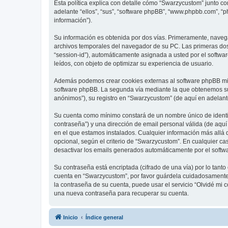
Esta política explica con detalle cómo “Swarzycustom” junto c
adelante “ellos”, “sus”, “software phpBB”, “www.phpbb.com”, “
información”).
Su información es obtenida por dos vías. Primeramente, naveg
archivos temporales del navegador de su PC. Las primeras dos 
“session-id”), automáticamente asignada a usted por el softw
leídos, con objeto de optimizar su experiencia de usuario.
Además podemos crear cookies externas al software phpBB mie
software phpBB. La segunda vía mediante la que obtenemos su 
anónimos”), su registro en “Swarzycustom” (de aquí en adelant
Su cuenta como mínimo constará de un nombre único de identifi
contraseña”) y una dirección de email personal válida (de aquí
en el que estamos instalados. Cualquier información más allá 
opcional, según el criterio de “Swarzycustom”. En cualquier ca
desactivar los emails generados automáticamente por el softw
Su contraseña está encriptada (cifrado de una vía) por lo tan
cuenta en “Swarzycustom”, por favor guárdela cuidadosamente 
la contraseña de su cuenta, puede usar el servicio “Olvidé mi 
una nueva contraseña para recuperar su cuenta.
Inicio
Índice general