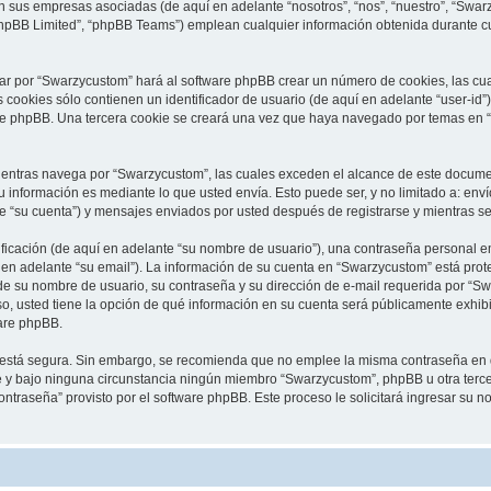
on sus empresas asociadas (de aquí en adelante “nosotros”, “nos”, “nuestro”, “Swa
phpBB Limited”, “phpBB Teams”) emplean cualquier información obtenida durante cu
ar por “Swarzycustom” hará al software phpBB crear un número de cookies, las cu
cookies sólo contienen un identificador de usuario (de aquí en adelante “user-id”)
are phpBB. Una tercera cookie se creará una vez que haya navegado por temas en 
ntras navega por “Swarzycustom”, las cuales exceden el alcance de este document
información es mediante lo que usted envía. Esto puede ser, y no limitado a: env
e “su cuenta”) y mensajes enviados por usted después de registrarse y mientras se
cación (de aquí en adelante “su nombre de usuario”), una contraseña personal em
 en adelante “su email”). La información de su cuenta en “Swarzycustom” está prote
de su nombre de usuario, su contraseña y su dirección de e-mail requerida por “Swa
so, usted tiene la opción de qué información en su cuenta será públicamente exhibi
are phpBB.
to está segura. Sin embargo, se recomienda que no emplee la misma contraseña en 
y bajo ninguna circunstancia ningún miembro “Swarzycustom”, phpBB u otra tercera
contraseña” provisto por el software phpBB. Este proceso le solicitará ingresar su