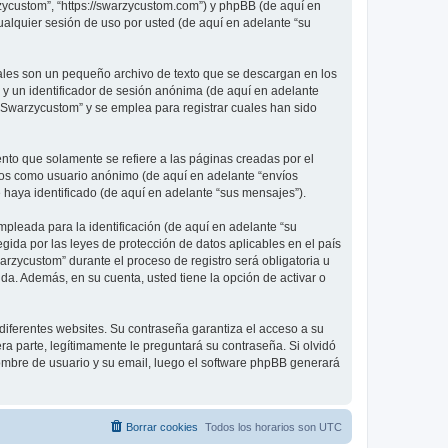
rzycustom”, “https://swarzycustom.com”) y phpBB (de aquí en
alquier sesión de uso por usted (de aquí en adelante “su
ales son un pequeño archivo de texto que se descargan en los
 y un identificador de sesión anónima (de aquí en adelante
“Swarzycustom” y se emplea para registrar cuales han sido
o que solamente se refiere a las páginas creadas por el
íos como usuario anónimo (de aquí en adelante “envíos
 haya identificado (de aquí en adelante “sus mensajes”).
pleada para la identificación (de aquí en adelante “su
gida por las leyes de protección de datos aplicables en el país
rzycustom” durante el proceso de registro será obligatoria u
da. Además, en su cuenta, usted tiene la opción de activar o
diferentes websites. Su contraseña garantiza el acceso a su
 parte, legítimamente le preguntará su contraseña. Si olvidó
 nombre de usuario y su email, luego el software phpBB generará
Borrar cookies
Todos los horarios son
UTC