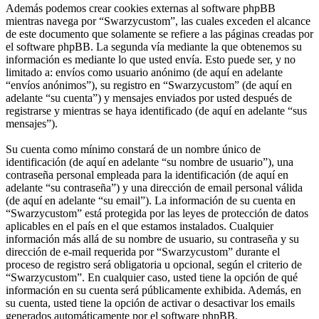
Además podemos crear cookies externas al software phpBB
mientras navega por “Swarzycustom”, las cuales exceden el alcance
de este documento que solamente se refiere a las páginas creadas por
el software phpBB. La segunda vía mediante la que obtenemos su
información es mediante lo que usted envía. Esto puede ser, y no
limitado a: envíos como usuario anónimo (de aquí en adelante
“envíos anónimos”), su registro en “Swarzycustom” (de aquí en
adelante “su cuenta”) y mensajes enviados por usted después de
registrarse y mientras se haya identificado (de aquí en adelante “sus
mensajes”).
Su cuenta como mínimo constará de un nombre único de
identificación (de aquí en adelante “su nombre de usuario”), una
contraseña personal empleada para la identificación (de aquí en
adelante “su contraseña”) y una dirección de email personal válida
(de aquí en adelante “su email”). La información de su cuenta en
“Swarzycustom” está protegida por las leyes de protección de datos
aplicables en el país en el que estamos instalados. Cualquier
información más allá de su nombre de usuario, su contraseña y su
dirección de e-mail requerida por “Swarzycustom” durante el
proceso de registro será obligatoria u opcional, según el criterio de
“Swarzycustom”. En cualquier caso, usted tiene la opción de qué
información en su cuenta será públicamente exhibida. Además, en
su cuenta, usted tiene la opción de activar o desactivar los emails
generados automáticamente por el software phpBB.