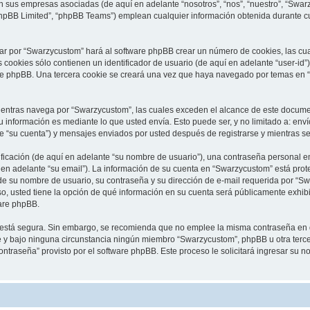
on sus empresas asociadas (de aquí en adelante “nosotros”, “nos”, “nuestro”, “Swa
phpBB Limited”, “phpBB Teams”) emplean cualquier información obtenida durante cu
ar por “Swarzycustom” hará al software phpBB crear un número de cookies, las cu
cookies sólo contienen un identificador de usuario (de aquí en adelante “user-id”)
are phpBB. Una tercera cookie se creará una vez que haya navegado por temas en 
ntras navega por “Swarzycustom”, las cuales exceden el alcance de este document
información es mediante lo que usted envía. Esto puede ser, y no limitado a: env
e “su cuenta”) y mensajes enviados por usted después de registrarse y mientras se
cación (de aquí en adelante “su nombre de usuario”), una contraseña personal em
 en adelante “su email”). La información de su cuenta en “Swarzycustom” está prote
de su nombre de usuario, su contraseña y su dirección de e-mail requerida por “Swa
so, usted tiene la opción de qué información en su cuenta será públicamente exhibi
are phpBB.
to está segura. Sin embargo, se recomienda que no emplee la misma contraseña en 
y bajo ninguna circunstancia ningún miembro “Swarzycustom”, phpBB u otra tercera
contraseña” provisto por el software phpBB. Este proceso le solicitará ingresar su