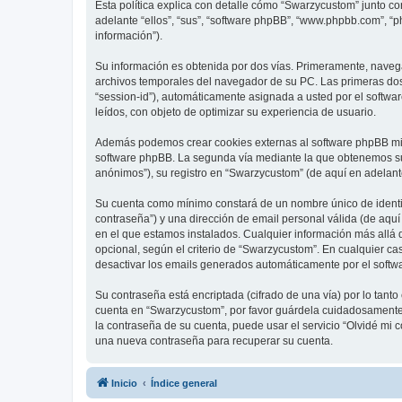
Esta política explica con detalle cómo “Swarzycustom” junto c
adelante “ellos”, “sus”, “software phpBB”, “www.phpbb.com”, “
información”).
Su información es obtenida por dos vías. Primeramente, naveg
archivos temporales del navegador de su PC. Las primeras dos 
“session-id”), automáticamente asignada a usted por el softw
leídos, con objeto de optimizar su experiencia de usuario.
Además podemos crear cookies externas al software phpBB mie
software phpBB. La segunda vía mediante la que obtenemos su 
anónimos”), su registro en “Swarzycustom” (de aquí en adelant
Su cuenta como mínimo constará de un nombre único de identifi
contraseña”) y una dirección de email personal válida (de aquí
en el que estamos instalados. Cualquier información más allá 
opcional, según el criterio de “Swarzycustom”. En cualquier ca
desactivar los emails generados automáticamente por el softw
Su contraseña está encriptada (cifrado de una vía) por lo tan
cuenta en “Swarzycustom”, por favor guárdela cuidadosamente 
la contraseña de su cuenta, puede usar el servicio “Olvidé mi 
una nueva contraseña para recuperar su cuenta.
Inicio
Índice general