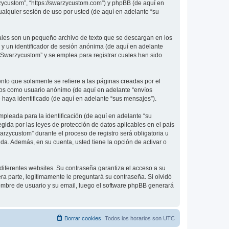
rzycustom”, “https://swarzycustom.com”) y phpBB (de aquí en
alquier sesión de uso por usted (de aquí en adelante “su
ales son un pequeño archivo de texto que se descargan en los
 y un identificador de sesión anónima (de aquí en adelante
“Swarzycustom” y se emplea para registrar cuales han sido
o que solamente se refiere a las páginas creadas por el
íos como usuario anónimo (de aquí en adelante “envíos
 haya identificado (de aquí en adelante “sus mensajes”).
pleada para la identificación (de aquí en adelante “su
gida por las leyes de protección de datos aplicables en el país
rzycustom” durante el proceso de registro será obligatoria u
da. Además, en su cuenta, usted tiene la opción de activar o
diferentes websites. Su contraseña garantiza el acceso a su
 parte, legítimamente le preguntará su contraseña. Si olvidó
 nombre de usuario y su email, luego el software phpBB generará
Borrar cookies
Todos los horarios son
UTC