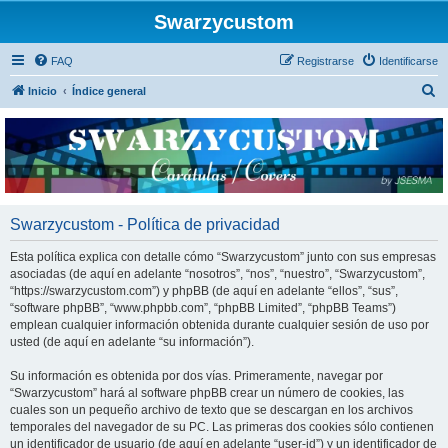
Swarzycustom
FAQ
Registrarse
Identificarse
B
Inicio
Índice general
u
s
c
a
r
Swarzycustom - Política de privacidad
Esta política explica con detalle cómo “Swarzycustom” junto con sus empresas
asociadas (de aquí en adelante “nosotros”, “nos”, “nuestro”, “Swarzycustom”,
“https://swarzycustom.com”) y phpBB (de aquí en adelante “ellos”, “sus”,
“software phpBB”, “www.phpbb.com”, “phpBB Limited”, “phpBB Teams”)
emplean cualquier información obtenida durante cualquier sesión de uso por
usted (de aquí en adelante “su información”).
Su información es obtenida por dos vías. Primeramente, navegar por
“Swarzycustom” hará al software phpBB crear un número de cookies, las
cuales son un pequeño archivo de texto que se descargan en los archivos
temporales del navegador de su PC. Las primeras dos cookies sólo contienen
un identificador de usuario (de aquí en adelante “user-id”) y un identificador de