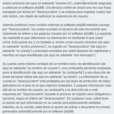
sesión anónima (de aquí en adelante “session-id”), automáticamente asignada
a usted por el software phpBB. Una tercera cookie se creará una vez que haya
navegado por temas en “Swarzycustom” y se emplea para registrar cuales han
sido leídos, con objeto de optimizar su experiencia de usuario.
Además podemos crear cookies externas al software phpBB mientras navega
por “Swarzycustom”, las cuales exceden el alcance de este documento que
solamente se refiere a las páginas creadas por el software phpBB. La segunda
vía mediante la que obtenemos su información es mediante lo que usted
envía. Esto puede ser, y no limitado a: envíos como usuario anónimo (de aquí
en adelante “envíos anónimos”), su registro en “Swarzycustom” (de aquí en
adelante “su cuenta”) y mensajes enviados por usted después de registrarse y
mientras se haya identificado (de aquí en adelante “sus mensajes”).
Su cuenta como mínimo constará de un nombre único de identificación (de
aquí en adelante “su nombre de usuario”), una contraseña personal empleada
para la identificación (de aquí en adelante “su contraseña”) y una dirección de
email personal válida (de aquí en adelante “su email”). La información de su
cuenta en “Swarzycustom” está protegida por las leyes de protección de datos
aplicables en el país en el que estamos instalados. Cualquier información más
allá de su nombre de usuario, su contraseña y su dirección de e-mail
requerida por “Swarzycustom” durante el proceso de registro será obligatoria u
opcional, según el criterio de “Swarzycustom”. En cualquier caso, usted tiene
la opción de qué información en su cuenta será públicamente exhibida.
Además, en su cuenta, usted tiene la opción de activar o desactivar los emails
generados automáticamente por el software phpBB.