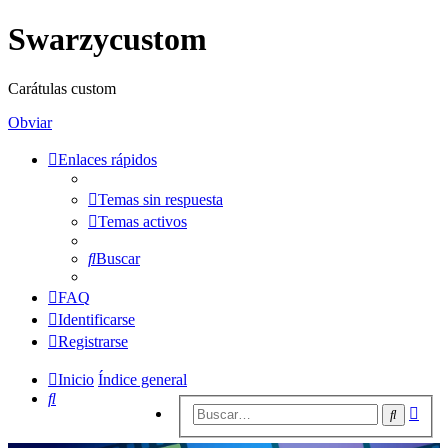
Swarzycustom
Carátulas custom
Obviar
Enlaces rápidos
Temas sin respuesta
Temas activos
Buscar
FAQ
Identificarse
Registrarse
Inicio
Índice general
Buscar
Bús
Buscar
avan