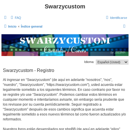
Swarzycustom
FAQ
Identificarse
B
Inicio
Índice general
u
s
c
a
r
Idioma:
Swarzycustom - Registro
Al ingresar en “Swarzycustom” (de aquí en adelante “nosotros”, “nos”,
“nuestro”, “Swarzycustom”, “https://swarzycustom.com”), usted acuerda estar
legalmente sometido a los siguientes términos. En caso contrario por favor no
se registre y/o use “Swarzycustom”. Podemos cambiar estos términos en
cualquier momento e intentaríamos avisarle, sin embargo sería prudente que
los revisase por su cuenta periódicamente. Seguir registrado a
“Swarzycustom” después de esos cambios significa que acuerda estar
legalmente sometido a esos nuevos términos tal como fueron actualizados y/o
reformados.
Nuestros foros están desarrollados por phpBB (de aquí en adelante “ellos”,