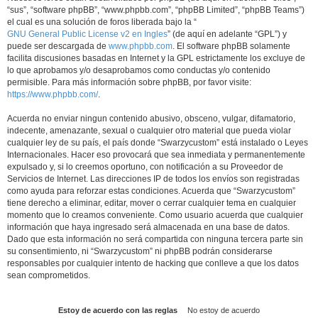
“sus”, “software phpBB”, “www.phpbb.com”, “phpBB Limited”, “phpBB Teams”)
el cual es una solución de foros liberada bajo la “
GNU General Public License v2 en Ingles
” (de aquí en adelante “GPL”) y
puede ser descargada de
www.phpbb.com
. El software phpBB solamente
facilita discusiones basadas en Internet y la GPL estrictamente los excluye de
lo que aprobamos y/o desaprobamos como conductas y/o contenido
permisible. Para más información sobre phpBB, por favor visite:
https://www.phpbb.com/
.
Acuerda no enviar ningun contenido abusivo, obsceno, vulgar, difamatorio,
indecente, amenazante, sexual o cualquier otro material que pueda violar
cualquier ley de su país, el país donde “Swarzycustom” está instalado o Leyes
Internacionales. Hacer eso provocará que sea inmediata y permanentemente
expulsado y, si lo creemos oportuno, con notificación a su Proveedor de
Servicios de Internet. Las direcciones IP de todos los envíos son registradas
como ayuda para reforzar estas condiciones. Acuerda que “Swarzycustom”
tiene derecho a eliminar, editar, mover o cerrar cualquier tema en cualquier
momento que lo creamos conveniente. Como usuario acuerda que cualquier
información que haya ingresado será almacenada en una base de datos.
Dado que esta información no será compartida con ninguna tercera parte sin
su consentimiento, ni “Swarzycustom” ni phpBB podrán considerarse
responsables por cualquier intento de hacking que conlleve a que los datos
sean comprometidos.