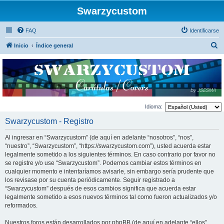
Swarzycustom
FAQ
Identificarse
B
Inicio
Índice general
u
s
c
a
r
Idioma:
Swarzycustom - Registro
Al ingresar en “Swarzycustom” (de aquí en adelante “nosotros”, “nos”,
“nuestro”, “Swarzycustom”, “https://swarzycustom.com”), usted acuerda estar
legalmente sometido a los siguientes términos. En caso contrario por favor no
se registre y/o use “Swarzycustom”. Podemos cambiar estos términos en
cualquier momento e intentaríamos avisarle, sin embargo sería prudente que
los revisase por su cuenta periódicamente. Seguir registrado a
“Swarzycustom” después de esos cambios significa que acuerda estar
legalmente sometido a esos nuevos términos tal como fueron actualizados y/o
reformados.
Nuestros foros están desarrollados por phpBB (de aquí en adelante “ellos”,