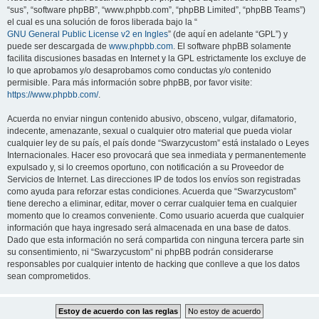
“sus”, “software phpBB”, “www.phpbb.com”, “phpBB Limited”, “phpBB Teams”)
el cual es una solución de foros liberada bajo la “
GNU General Public License v2 en Ingles
” (de aquí en adelante “GPL”) y
puede ser descargada de
www.phpbb.com
. El software phpBB solamente
facilita discusiones basadas en Internet y la GPL estrictamente los excluye de
lo que aprobamos y/o desaprobamos como conductas y/o contenido
permisible. Para más información sobre phpBB, por favor visite:
https://www.phpbb.com/
.
Acuerda no enviar ningun contenido abusivo, obsceno, vulgar, difamatorio,
indecente, amenazante, sexual o cualquier otro material que pueda violar
cualquier ley de su país, el país donde “Swarzycustom” está instalado o Leyes
Internacionales. Hacer eso provocará que sea inmediata y permanentemente
expulsado y, si lo creemos oportuno, con notificación a su Proveedor de
Servicios de Internet. Las direcciones IP de todos los envíos son registradas
como ayuda para reforzar estas condiciones. Acuerda que “Swarzycustom”
tiene derecho a eliminar, editar, mover o cerrar cualquier tema en cualquier
momento que lo creamos conveniente. Como usuario acuerda que cualquier
información que haya ingresado será almacenada en una base de datos.
Dado que esta información no será compartida con ninguna tercera parte sin
su consentimiento, ni “Swarzycustom” ni phpBB podrán considerarse
responsables por cualquier intento de hacking que conlleve a que los datos
sean comprometidos.