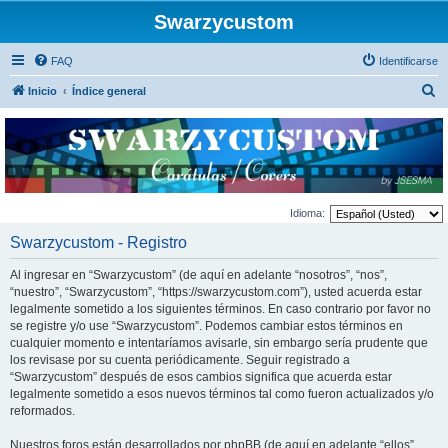
Swarzycustom
FAQ
Identificarse
B
Inicio
Índice general
u
s
c
a
r
Idioma:
Swarzycustom - Registro
Al ingresar en “Swarzycustom” (de aquí en adelante “nosotros”, “nos”,
“nuestro”, “Swarzycustom”, “https://swarzycustom.com”), usted acuerda estar
legalmente sometido a los siguientes términos. En caso contrario por favor no
se registre y/o use “Swarzycustom”. Podemos cambiar estos términos en
cualquier momento e intentaríamos avisarle, sin embargo sería prudente que
los revisase por su cuenta periódicamente. Seguir registrado a
“Swarzycustom” después de esos cambios significa que acuerda estar
legalmente sometido a esos nuevos términos tal como fueron actualizados y/o
reformados.
Nuestros foros están desarrollados por phpBB (de aquí en adelante “ellos”,