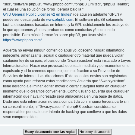
“sus”, “software phpBB”, “www.phpbb.com”, “phpBB Limited”, “phpBB Teams”)
el cual es una solución de foros liberada bajo la “
GNU General Public License v2 en Ingles
” (de aquí en adelante “GPL”) y
puede ser descargada de
www.phpbb.com
. El software phpBB solamente
facilita discusiones basadas en Internet y la GPL estrictamente los excluye de
lo que aprobamos y/o desaprobamos como conductas y/o contenido
permisible. Para más información sobre phpBB, por favor visite:
https://www.phpbb.com/
.
Acuerda no enviar ningun contenido abusivo, obsceno, vulgar, difamatorio,
indecente, amenazante, sexual o cualquier otro material que pueda violar
cualquier ley de su país, el país donde “Swarzycustom” está instalado o Leyes
Internacionales. Hacer eso provocará que sea inmediata y permanentemente
expulsado y, si lo creemos oportuno, con notificación a su Proveedor de
Servicios de Internet. Las direcciones IP de todos los envíos son registradas
como ayuda para reforzar estas condiciones. Acuerda que “Swarzycustom”
tiene derecho a eliminar, editar, mover o cerrar cualquier tema en cualquier
momento que lo creamos conveniente. Como usuario acuerda que cualquier
información que haya ingresado será almacenada en una base de datos.
Dado que esta información no será compartida con ninguna tercera parte sin
su consentimiento, ni “Swarzycustom” ni phpBB podrán considerarse
responsables por cualquier intento de hacking que conlleve a que los datos
sean comprometidos.