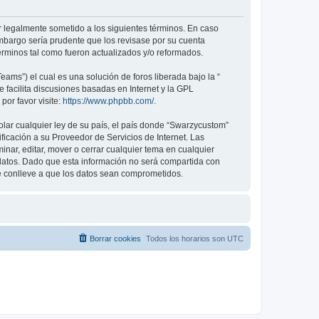
r legalmente sometido a los siguientes términos. En caso
mbargo sería prudente que los revisase por su cuenta
rminos tal como fueron actualizados y/o reformados.
ams”) el cual es una solución de foros liberada bajo la “
 facilita discusiones basadas en Internet y la GPL
or favor visite:
https://www.phpbb.com/
.
olar cualquier ley de su país, el país donde “Swarzycustom”
icación a su Proveedor de Servicios de Internet. Las
nar, editar, mover o cerrar cualquier tema en cualquier
tos. Dado que esta información no será compartida con
e conlleve a que los datos sean comprometidos.
Borrar cookies
Todos los horarios son
UTC