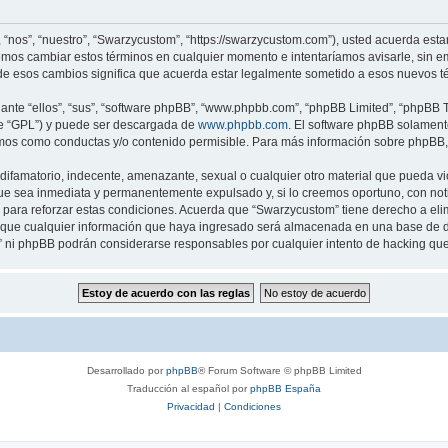
 “nos”, “nuestro”, “Swarzycustom”, “https://swarzycustom.com”), usted acuerda esta
demos cambiar estos términos en cualquier momento e intentaríamos avisarle, sin e
e esos cambios significa que acuerda estar legalmente sometido a esos nuevos té
nte “ellos”, “sus”, “software phpBB”, “www.phpbb.com”, “phpBB Limited”, “phpBB Te
te “GPL”) y puede ser descargada de
www.phpbb.com
. El software phpBB solamente
os como conductas y/o contenido permisible. Para más información sobre phpBB, p
difamatorio, indecente, amenazante, sexual o cualquier otro material que pueda vi
ue sea inmediata y permanentemente expulsado y, si lo creemos oportuno, con notif
para reforzar estas condiciones. Acuerda que “Swarzycustom” tiene derecho a elimi
ue cualquier información que haya ingresado será almacenada en una base de da
m” ni phpBB podrán considerarse responsables por cualquier intento de hacking qu
Desarrollado por
phpBB
® Forum Software © phpBB Limited
Traducción al español por
phpBB España
Privacidad
|
Condiciones