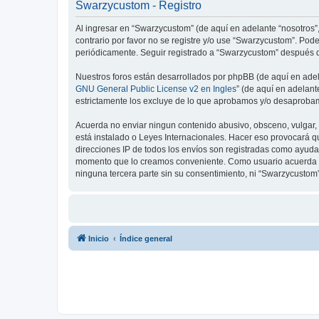
Swarzycustom - Registro
Al ingresar en “Swarzycustom” (de aquí en adelante “nosotros”,
contrario por favor no se registre y/o use “Swarzycustom”. Po
periódicamente. Seguir registrado a “Swarzycustom” después d
Nuestros foros están desarrollados por phpBB (de aquí en adela
GNU General Public License v2 en Ingles
” (de aquí en adelan
estrictamente los excluye de lo que aprobamos y/o desaprobam
Acuerda no enviar ningun contenido abusivo, obsceno, vulgar, 
está instalado o Leyes Internacionales. Hacer eso provocará q
direcciones IP de todos los envíos son registradas como ayuda 
momento que lo creamos conveniente. Como usuario acuerda q
ninguna tercera parte sin su consentimiento, ni “Swarzycusto
Inicio
Índice general