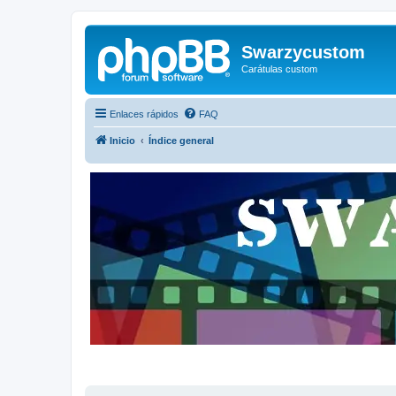
Swarzycustom
Carátulas custom
Enlaces rápidos
FAQ
Inicio
Índice general