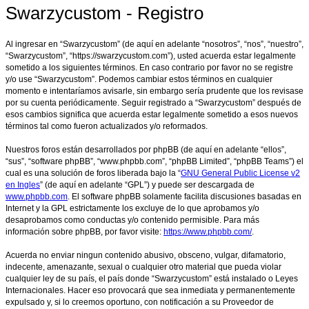
Swarzycustom - Registro
Al ingresar en “Swarzycustom” (de aquí en adelante “nosotros”, “nos”, “nuestro”,
“Swarzycustom”, “https://swarzycustom.com”), usted acuerda estar legalmente
sometido a los siguientes términos. En caso contrario por favor no se registre
y/o use “Swarzycustom”. Podemos cambiar estos términos en cualquier
momento e intentaríamos avisarle, sin embargo sería prudente que los revisase
por su cuenta periódicamente. Seguir registrado a “Swarzycustom” después de
esos cambios significa que acuerda estar legalmente sometido a esos nuevos
términos tal como fueron actualizados y/o reformados.
Nuestros foros están desarrollados por phpBB (de aquí en adelante “ellos”,
“sus”, “software phpBB”, “www.phpbb.com”, “phpBB Limited”, “phpBB Teams”) el
cual es una solución de foros liberada bajo la “
GNU General Public License v2
en Ingles
” (de aquí en adelante “GPL”) y puede ser descargada de
www.phpbb.com
. El software phpBB solamente facilita discusiones basadas en
Internet y la GPL estrictamente los excluye de lo que aprobamos y/o
desaprobamos como conductas y/o contenido permisible. Para más
información sobre phpBB, por favor visite:
https://www.phpbb.com/
.
Acuerda no enviar ningun contenido abusivo, obsceno, vulgar, difamatorio,
indecente, amenazante, sexual o cualquier otro material que pueda violar
cualquier ley de su país, el país donde “Swarzycustom” está instalado o Leyes
Internacionales. Hacer eso provocará que sea inmediata y permanentemente
expulsado y, si lo creemos oportuno, con notificación a su Proveedor de