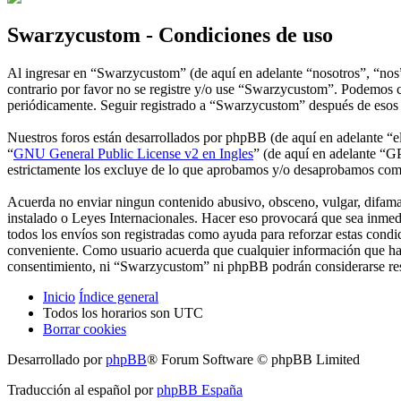
Swarzycustom - Condiciones de uso
Al ingresar en “Swarzycustom” (de aquí en adelante “nosotros”, “nos”
contrario por favor no se registre y/o use “Swarzycustom”. Podemos c
periódicamente. Seguir registrado a “Swarzycustom” después de esos 
Nuestros foros están desarrollados por phpBB (de aquí en adelante 
“
GNU General Public License v2 en Ingles
” (de aquí en adelante “
estrictamente los excluye de lo que aprobamos y/o desaprobamos com
Acuerda no enviar ningun contenido abusivo, obsceno, vulgar, difamat
instalado o Leyes Internacionales. Hacer eso provocará que sea inmed
todos los envíos son registradas como ayuda para reforzar estas cond
conveniente. Como usuario acuerda que cualquier información que hay
consentimiento, ni “Swarzycustom” ni phpBB podrán considerarse resp
Inicio
Índice general
Todos los horarios son
UTC
Borrar cookies
Desarrollado por
phpBB
® Forum Software © phpBB Limited
Traducción al español por
phpBB España