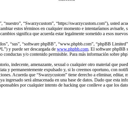
, “nuestro”, “Swarzycustom”, “https://swarzycustom.com”), usted acuer
ambiar estos términos en cualquier momento e intentaríamos avisarle, s
cambios significa que acuerda estar legalmente sometido a esos nuevos
“ellos”, “sus”, “software phpBB”, “www.phpbb.com”, “phpBB Limited”, 
GPL”) y puede ser descargada de
www.phpbb.com
. El software phpBB s
o conductas y/o contenido permisible. Para más información sobre phpB
orio, indecente, amenazante, sexual o cualquier otro material que pueda
iata y permanentemente expulsado y, si lo creemos oportuno, con notific
iciones. Acuerda que “Swarzycustom” tiene derecho a eliminar, editar,
a ingresado será almacenada en una base de datos. Dado que esta infor
onsables por cualquier intento de hacking que conlleve a que los dat