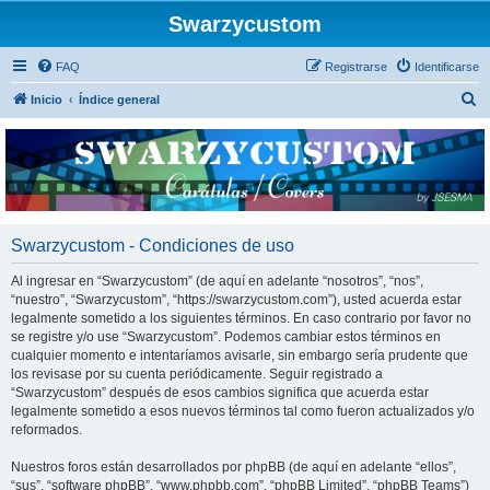
Swarzycustom
FAQ
Registrarse
Identificarse
B
Inicio
Índice general
u
s
c
a
r
Swarzycustom - Condiciones de uso
Al ingresar en “Swarzycustom” (de aquí en adelante “nosotros”, “nos”,
“nuestro”, “Swarzycustom”, “https://swarzycustom.com”), usted acuerda estar
legalmente sometido a los siguientes términos. En caso contrario por favor no
se registre y/o use “Swarzycustom”. Podemos cambiar estos términos en
cualquier momento e intentaríamos avisarle, sin embargo sería prudente que
los revisase por su cuenta periódicamente. Seguir registrado a
“Swarzycustom” después de esos cambios significa que acuerda estar
legalmente sometido a esos nuevos términos tal como fueron actualizados y/o
reformados.
Nuestros foros están desarrollados por phpBB (de aquí en adelante “ellos”,
“sus”, “software phpBB”, “www.phpbb.com”, “phpBB Limited”, “phpBB Teams”)