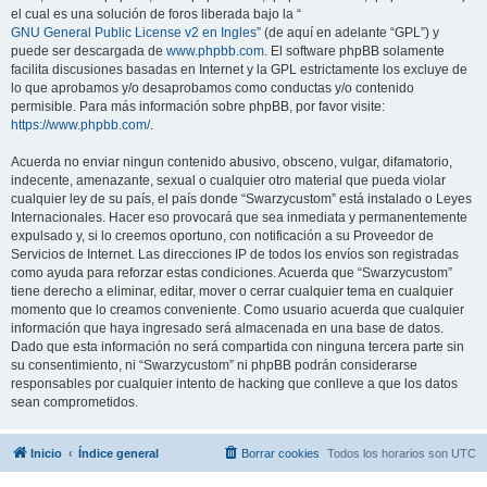
el cual es una solución de foros liberada bajo la “
GNU General Public License v2 en Ingles
” (de aquí en adelante “GPL”) y
puede ser descargada de
www.phpbb.com
. El software phpBB solamente
facilita discusiones basadas en Internet y la GPL estrictamente los excluye de
lo que aprobamos y/o desaprobamos como conductas y/o contenido
permisible. Para más información sobre phpBB, por favor visite:
https://www.phpbb.com/
.
Acuerda no enviar ningun contenido abusivo, obsceno, vulgar, difamatorio,
indecente, amenazante, sexual o cualquier otro material que pueda violar
cualquier ley de su país, el país donde “Swarzycustom” está instalado o Leyes
Internacionales. Hacer eso provocará que sea inmediata y permanentemente
expulsado y, si lo creemos oportuno, con notificación a su Proveedor de
Servicios de Internet. Las direcciones IP de todos los envíos son registradas
como ayuda para reforzar estas condiciones. Acuerda que “Swarzycustom”
tiene derecho a eliminar, editar, mover o cerrar cualquier tema en cualquier
momento que lo creamos conveniente. Como usuario acuerda que cualquier
información que haya ingresado será almacenada en una base de datos.
Dado que esta información no será compartida con ninguna tercera parte sin
su consentimiento, ni “Swarzycustom” ni phpBB podrán considerarse
responsables por cualquier intento de hacking que conlleve a que los datos
sean comprometidos.
Inicio
Índice general
Borrar cookies
Todos los horarios son
UTC