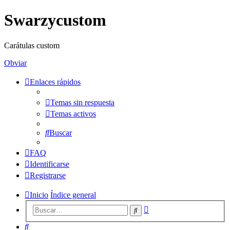
Swarzycustom
Carátulas custom
Obviar
Enlaces rápidos
Temas sin respuesta
Temas activos
Buscar
FAQ
Identificarse
Registrarse
Inicio
Índice general
Búsqueda
Buscar
avanzada
Buscar