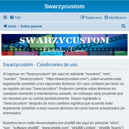
Swarzycustom
FAQ
Registrarse
Identificarse
B
Inicio
Índice general
u
s
c
a
r
Swarzycustom - Condiciones de uso
Al ingresar en “Swarzycustom” (de aquí en adelante “nosotros”, “nos”,
“nuestro”, “Swarzycustom”, “https://swarzycustom.com”), usted acuerda estar
legalmente sometido a los siguientes términos. En caso contrario por favor no
se registre y/o use “Swarzycustom”. Podemos cambiar estos términos en
cualquier momento e intentaríamos avisarle, sin embargo sería prudente que
los revisase por su cuenta periódicamente. Seguir registrado a
“Swarzycustom” después de esos cambios significa que acuerda estar
legalmente sometido a esos nuevos términos tal como fueron actualizados y/o
reformados.
Nuestros foros están desarrollados por phpBB (de aquí en adelante “ellos”,
“sus”, “software phpBB”, “www.phpbb.com”, “phpBB Limited”, “phpBB Teams”)