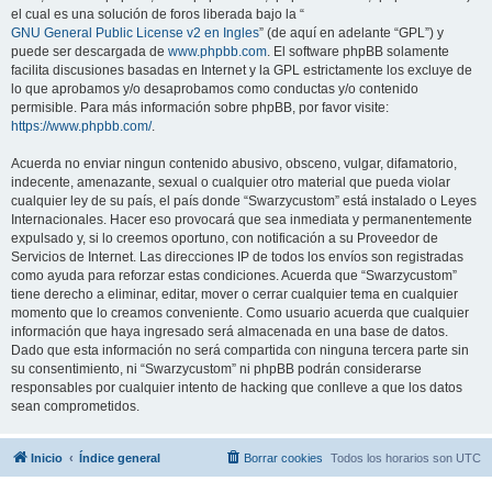
el cual es una solución de foros liberada bajo la “
GNU General Public License v2 en Ingles
” (de aquí en adelante “GPL”) y
puede ser descargada de
www.phpbb.com
. El software phpBB solamente
facilita discusiones basadas en Internet y la GPL estrictamente los excluye de
lo que aprobamos y/o desaprobamos como conductas y/o contenido
permisible. Para más información sobre phpBB, por favor visite:
https://www.phpbb.com/
.
Acuerda no enviar ningun contenido abusivo, obsceno, vulgar, difamatorio,
indecente, amenazante, sexual o cualquier otro material que pueda violar
cualquier ley de su país, el país donde “Swarzycustom” está instalado o Leyes
Internacionales. Hacer eso provocará que sea inmediata y permanentemente
expulsado y, si lo creemos oportuno, con notificación a su Proveedor de
Servicios de Internet. Las direcciones IP de todos los envíos son registradas
como ayuda para reforzar estas condiciones. Acuerda que “Swarzycustom”
tiene derecho a eliminar, editar, mover o cerrar cualquier tema en cualquier
momento que lo creamos conveniente. Como usuario acuerda que cualquier
información que haya ingresado será almacenada en una base de datos.
Dado que esta información no será compartida con ninguna tercera parte sin
su consentimiento, ni “Swarzycustom” ni phpBB podrán considerarse
responsables por cualquier intento de hacking que conlleve a que los datos
sean comprometidos.
Inicio
Índice general
Borrar cookies
Todos los horarios son
UTC