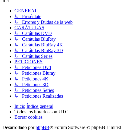
Ir a
GENERAL
↳ Preséntate
↳ Errores y Dudas de la web
CARÁTULAS
↳ Carátulas DVD
↳ Carátulas BluRay
↳ Carátulas BluRay 4K
↳ Carátulas BluRay 3D
↳ Carátulas Series
PETICIONES
↳ Peticiones Dvd
↳ Peticiones Bluray
↳ Peticiones 4K
↳ Peticiones 3D
↳ Peticiones Series
↳ Peticiones Realizadas
Inicio
Índice general
Todos los horarios son
UTC
Borrar cookies
Desarrollado por
phpBB
® Forum Software © phpBB Limited