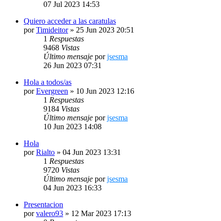
07 Jul 2023 14:53
Quiero acceder a las caratulas
por
Timideitor
»
25 Jun 2023 20:51
1
Respuestas
9468
Vistas
Último mensaje
por
jsesma
26 Jun 2023 07:31
Hola a todos/as
por
Evergreen
»
10 Jun 2023 12:16
1
Respuestas
9184
Vistas
Último mensaje
por
jsesma
10 Jun 2023 14:08
Hola
por
Rialto
»
04 Jun 2023 13:31
1
Respuestas
9720
Vistas
Último mensaje
por
jsesma
04 Jun 2023 16:33
Presentacion
por
valero93
»
12 Mar 2023 17:13