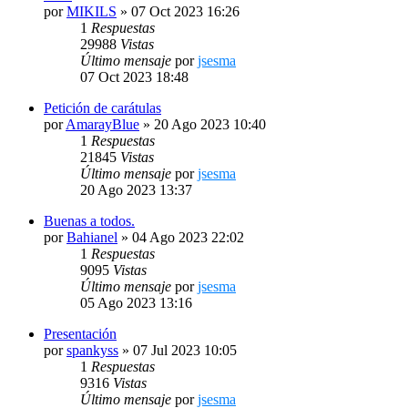
por
MIKILS
»
07 Oct 2023 16:26
1
Respuestas
29988
Vistas
Último mensaje
por
jsesma
07 Oct 2023 18:48
Petición de carátulas
por
AmarayBlue
»
20 Ago 2023 10:40
1
Respuestas
21845
Vistas
Último mensaje
por
jsesma
20 Ago 2023 13:37
Buenas a todos.
por
Bahianel
»
04 Ago 2023 22:02
1
Respuestas
9095
Vistas
Último mensaje
por
jsesma
05 Ago 2023 13:16
Presentación
por
spankyss
»
07 Jul 2023 10:05
1
Respuestas
9316
Vistas
Último mensaje
por
jsesma