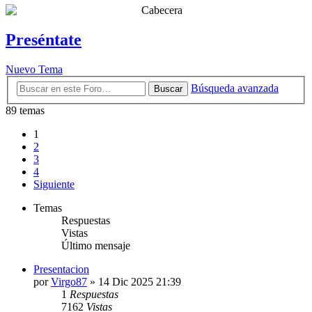
Preséntate
Nuevo Tema
Búsqueda avanzada
Buscar
89 temas
1
2
3
4
Siguiente
Temas
Respuestas
Vistas
Último mensaje
Presentacion
por
Virgo87
»
14 Dic 2025 21:39
1
Respuestas
7162
Vistas