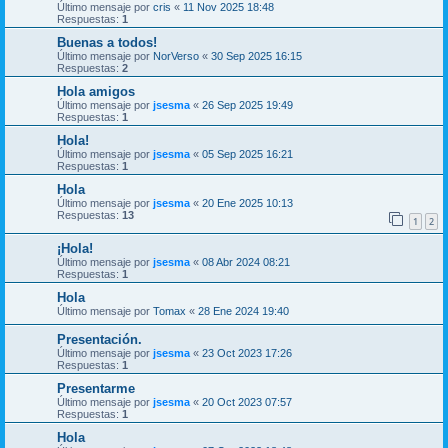
Último mensaje por
cris
«
11 Nov 2025 18:48
Respuestas:
1
Buenas a todos!
Último mensaje por
NorVerso
«
30 Sep 2025 16:15
Respuestas:
2
Hola amigos
Último mensaje por
jsesma
«
26 Sep 2025 19:49
Respuestas:
1
Hola!
Último mensaje por
jsesma
«
05 Sep 2025 16:21
Respuestas:
1
Hola
Último mensaje por
jsesma
«
20 Ene 2025 10:13
Respuestas:
13
1
2
¡Hola!
Último mensaje por
jsesma
«
08 Abr 2024 08:21
Respuestas:
1
Hola
Último mensaje por
Tomax
«
28 Ene 2024 19:40
Presentación.
Último mensaje por
jsesma
«
23 Oct 2023 17:26
Respuestas:
1
Presentarme
Último mensaje por
jsesma
«
20 Oct 2023 07:57
Respuestas:
1
Hola