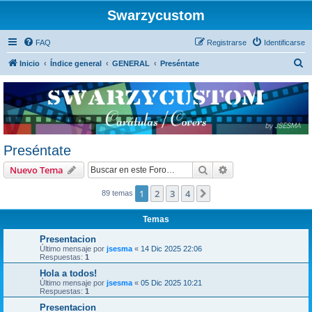
Swarzycustom
FAQ
Registrarse
Identificarse
B
Inicio
Índice general
GENERAL
Preséntate
u
s
c
a
r
Preséntate
Buscar
Búsqueda avanzad
Nuevo Tema
1
2
3
4
Siguiente
89 temas
Temas
Presentacion
Último mensaje por
jsesma
«
14 Dic 2025 22:06
Respuestas:
1
Hola a todos!
Último mensaje por
jsesma
«
05 Dic 2025 10:21
Respuestas:
1
Presentacion