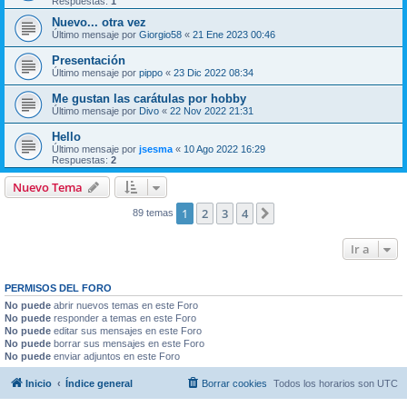
Respuestas:
1
Nuevo... otra vez
Último mensaje por
Giorgio58
«
21 Ene 2023 00:46
Presentación
Último mensaje por
pippo
«
23 Dic 2022 08:34
Me gustan las carátulas por hobby
Último mensaje por
Divo
«
22 Nov 2022 21:31
Hello
Último mensaje por
jsesma
«
10 Ago 2022 16:29
Respuestas:
2
Nuevo Tema
1
2
3
4
Siguiente
89 temas
Ir a
PERMISOS DEL FORO
No puede
abrir nuevos temas en este Foro
No puede
responder a temas en este Foro
No puede
editar sus mensajes en este Foro
No puede
borrar sus mensajes en este Foro
No puede
enviar adjuntos en este Foro
Inicio
Índice general
Borrar cookies
Todos los horarios son
UTC