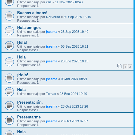
Último mensaje por
cris
«
11 Nov 2025 18:48
Respuestas:
1
Buenas a todos!
Último mensaje por
NorVerso
«
30 Sep 2025 16:15
Respuestas:
2
Hola amigos
Último mensaje por
jsesma
«
26 Sep 2025 19:49
Respuestas:
1
Hola!
Último mensaje por
jsesma
«
05 Sep 2025 16:21
Respuestas:
1
Hola
Último mensaje por
jsesma
«
20 Ene 2025 10:13
Respuestas:
13
1
2
¡Hola!
Último mensaje por
jsesma
«
08 Abr 2024 08:21
Respuestas:
1
Hola
Último mensaje por
Tomax
«
28 Ene 2024 19:40
Presentación.
Último mensaje por
jsesma
«
23 Oct 2023 17:26
Respuestas:
1
Presentarme
Último mensaje por
jsesma
«
20 Oct 2023 07:57
Respuestas:
1
Hola