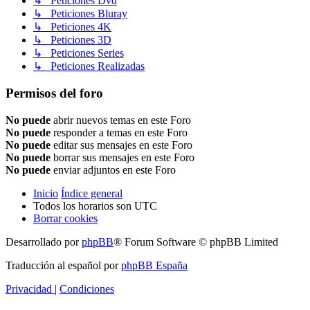
↳ Peticiones Dvd
↳ Peticiones Bluray
↳ Peticiones 4K
↳ Peticiones 3D
↳ Peticiones Series
↳ Peticiones Realizadas
Permisos del foro
No puede
abrir nuevos temas en este Foro
No puede
responder a temas en este Foro
No puede
editar sus mensajes en este Foro
No puede
borrar sus mensajes en este Foro
No puede
enviar adjuntos en este Foro
Inicio
Índice general
Todos los horarios son
UTC
Borrar cookies
Desarrollado por
phpBB
® Forum Software © phpBB Limited
Traducción al español por
phpBB España
Privacidad
|
Condiciones