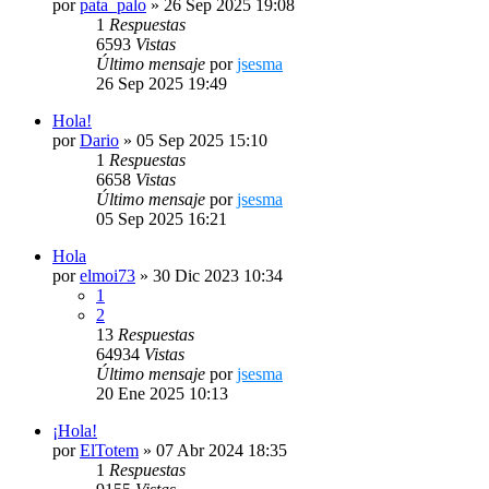
por
pata_palo
»
26 Sep 2025 19:08
1
Respuestas
6593
Vistas
Último mensaje
por
jsesma
26 Sep 2025 19:49
Hola!
por
Dario
»
05 Sep 2025 15:10
1
Respuestas
6658
Vistas
Último mensaje
por
jsesma
05 Sep 2025 16:21
Hola
por
elmoi73
»
30 Dic 2023 10:34
1
2
13
Respuestas
64934
Vistas
Último mensaje
por
jsesma
20 Ene 2025 10:13
¡Hola!
por
ElTotem
»
07 Abr 2024 18:35
1
Respuestas