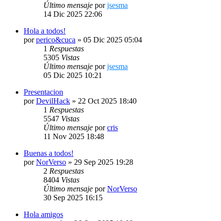
Último mensaje
por
jsesma
14 Dic 2025 22:06
Hola a todos!
por
perico&cuca
»
05 Dic 2025 05:04
1
Respuestas
5305
Vistas
Último mensaje
por
jsesma
05 Dic 2025 10:21
Presentacion
por
DevilHack
»
22 Oct 2025 18:40
1
Respuestas
5547
Vistas
Último mensaje
por
cris
11 Nov 2025 18:48
Buenas a todos!
por
NorVerso
»
29 Sep 2025 19:28
2
Respuestas
8404
Vistas
Último mensaje
por
NorVerso
30 Sep 2025 16:15
Hola amigos