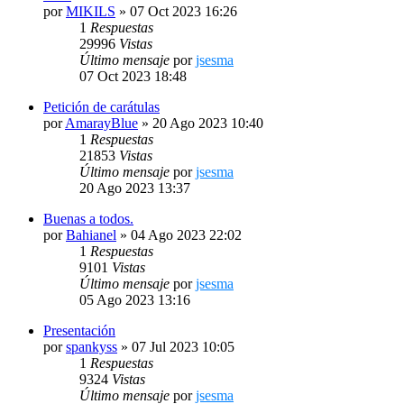
por
MIKILS
»
07 Oct 2023 16:26
1
Respuestas
29996
Vistas
Último mensaje
por
jsesma
07 Oct 2023 18:48
Petición de carátulas
por
AmarayBlue
»
20 Ago 2023 10:40
1
Respuestas
21853
Vistas
Último mensaje
por
jsesma
20 Ago 2023 13:37
Buenas a todos.
por
Bahianel
»
04 Ago 2023 22:02
1
Respuestas
9101
Vistas
Último mensaje
por
jsesma
05 Ago 2023 13:16
Presentación
por
spankyss
»
07 Jul 2023 10:05
1
Respuestas
9324
Vistas
Último mensaje
por
jsesma