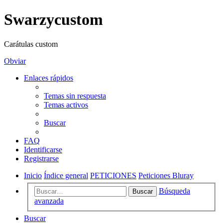
Swarzycustom
Carátulas custom
Obviar
Enlaces rápidos
Temas sin respuesta
Temas activos
Buscar
FAQ
Identificarse
Registrarse
Inicio
Índice general
PETICIONES
Peticiones Bluray
Búsqueda
Buscar
avanzada
Buscar