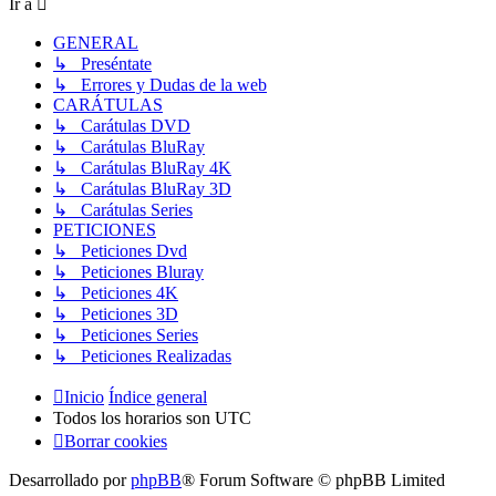
Ir a
GENERAL
↳ Preséntate
↳ Errores y Dudas de la web
CARÁTULAS
↳ Carátulas DVD
↳ Carátulas BluRay
↳ Carátulas BluRay 4K
↳ Carátulas BluRay 3D
↳ Carátulas Series
PETICIONES
↳ Peticiones Dvd
↳ Peticiones Bluray
↳ Peticiones 4K
↳ Peticiones 3D
↳ Peticiones Series
↳ Peticiones Realizadas
Inicio
Índice general
Todos los horarios son
UTC
Borrar cookies
Desarrollado por
phpBB
® Forum Software © phpBB Limited