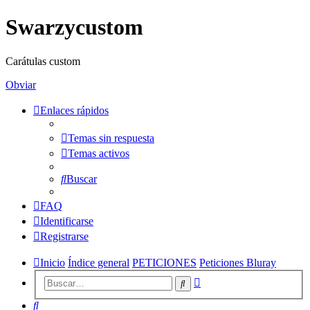
Swarzycustom
Carátulas custom
Obviar
Enlaces rápidos
Temas sin respuesta
Temas activos
Buscar
FAQ
Identificarse
Registrarse
Inicio
Índice general
PETICIONES
Peticiones Bluray
Búsqueda
Buscar
avanzada
Buscar