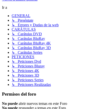
Ir a
GENERAL
↳ Preséntate
↳ Errores y Dudas de la web
CARÁTULAS
↳ Carátulas DVD
↳ Carátulas BluRay
↳ Carátulas BluRay 4K
↳ Carátulas BluRay 3D
↳ Carátulas Series
PETICIONES
↳ Peticiones Dvd
↳ Peticiones Bluray
↳ Peticiones 4K
↳ Peticiones 3D
↳ Peticiones Series
↳ Peticiones Realizadas
Permisos del foro
No puede
abrir nuevos temas en este Foro
No puede
responder a temas en este Foro