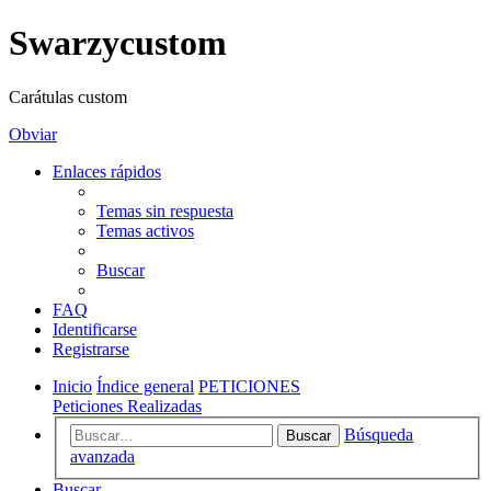
Swarzycustom
Carátulas custom
Obviar
Enlaces rápidos
Temas sin respuesta
Temas activos
Buscar
FAQ
Identificarse
Registrarse
Inicio
Índice general
PETICIONES
Peticiones Realizadas
Búsqueda
Buscar
avanzada
Buscar