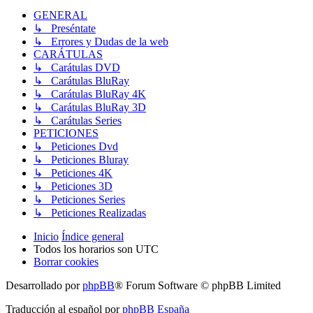
GENERAL
↳ Preséntate
↳ Errores y Dudas de la web
CARÁTULAS
↳ Carátulas DVD
↳ Carátulas BluRay
↳ Carátulas BluRay 4K
↳ Carátulas BluRay 3D
↳ Carátulas Series
PETICIONES
↳ Peticiones Dvd
↳ Peticiones Bluray
↳ Peticiones 4K
↳ Peticiones 3D
↳ Peticiones Series
↳ Peticiones Realizadas
Inicio
Índice general
Todos los horarios son
UTC
Borrar cookies
Desarrollado por
phpBB
® Forum Software © phpBB Limited
Traducción al español por
phpBB España