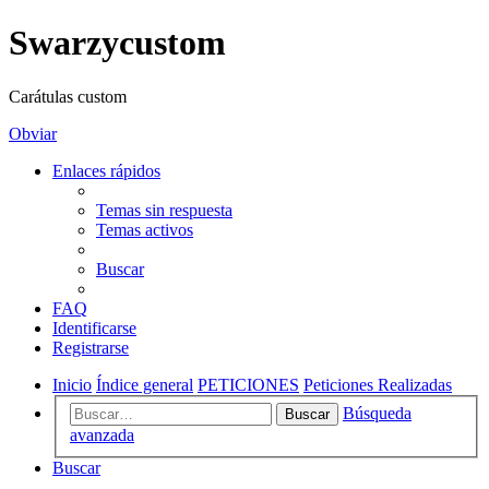
Swarzycustom
Carátulas custom
Obviar
Enlaces rápidos
Temas sin respuesta
Temas activos
Buscar
FAQ
Identificarse
Registrarse
Inicio
Índice general
PETICIONES
Peticiones Realizadas
Búsqueda
Buscar
avanzada
Buscar