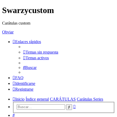
Swarzycustom
Carátulas custom
Obviar
Enlaces rápidos
Temas sin respuesta
Temas activos
Buscar
FAQ
Identificarse
Registrarse
Inicio
Índice general
CARÁTULAS
Carátulas Series
Búsqueda
Buscar
avanzada
Buscar