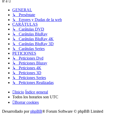
Ir a
GENERAL
↳ Preséntate
↳ Errores y Dudas de la web
CARÁTULAS
↳ Carátulas DVD
↳ Carátulas BluRay
↳ Carátulas BluRay 4K
↳ Carátulas BluRay 3D
↳ Carátulas Series
PETICIONES
↳ Peticiones Dvd
↳ Peticiones Bluray
↳ Peticiones 4K
↳ Peticiones 3D
↳ Peticiones Series
↳ Peticiones Realizadas
Inicio
Índice general
Todos los horarios son
UTC
Borrar cookies
Desarrollado por
phpBB
® Forum Software © phpBB Limited