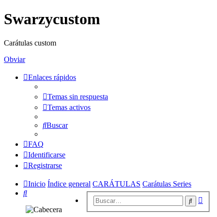
Swarzycustom
Carátulas custom
Obviar
Enlaces rápidos
Temas sin respuesta
Temas activos
Buscar
FAQ
Identificarse
Registrarse
Inicio
Índice general
CARÁTULAS
Carátulas Series
Buscar
Bús
Buscar
avan