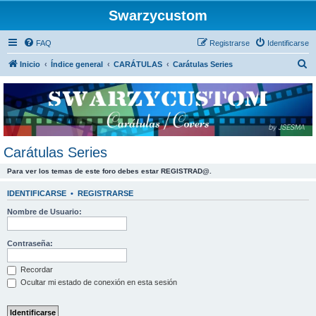
Swarzycustom
FAQ
Registrarse
Identificarse
B
Inicio
Índice general
CARÁTULAS
Carátulas Series
u
s
c
a
r
Carátulas Series
Para ver los temas de este foro debes estar REGISTRAD@.
IDENTIFICARSE
•
REGISTRARSE
Nombre de Usuario:
Contraseña:
Recordar
Ocultar mi estado de conexión en esta sesión