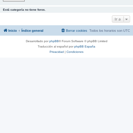
Está categoría no tiene foros.
Ir a
Inicio
Índice general
Borrar cookies
Todos los horarios son
UTC
Desarrollado por
phpBB
® Forum Software © phpBB Limited
Traducción al español por
phpBB España
Privacidad
|
Condiciones