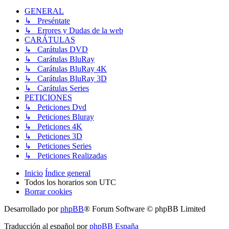
GENERAL
↳ Preséntate
↳ Errores y Dudas de la web
CARÁTULAS
↳ Carátulas DVD
↳ Carátulas BluRay
↳ Carátulas BluRay 4K
↳ Carátulas BluRay 3D
↳ Carátulas Series
PETICIONES
↳ Peticiones Dvd
↳ Peticiones Bluray
↳ Peticiones 4K
↳ Peticiones 3D
↳ Peticiones Series
↳ Peticiones Realizadas
Inicio
Índice general
Todos los horarios son
UTC
Borrar cookies
Desarrollado por
phpBB
® Forum Software © phpBB Limited
Traducción al español por
phpBB España