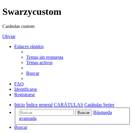
Swarzycustom
Carátulas custom
Obviar
Enlaces rápidos
Temas sin respuesta
Temas activos
Buscar
FAQ
Identificarse
Registrarse
Inicio
Índice general
CARÁTULAS
Carátulas Series
Búsqueda
Buscar
avanzada
Buscar