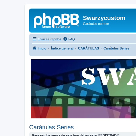
Swarzycustom
Carátulas custom
Enlaces rápidos
FAQ
Inicio
Índice general
CARÁTULAS
Carátulas Series
Carátulas Series
Para ver los temas de este foro debes estar REGISTRAD@.