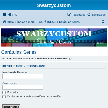
Swarzycustom
FAQ
Registrarse
Identificarse
B
Inicio
Índice general
CARÁTULAS
Carátulas Series
u
s
c
a
r
Carátulas Series
Para ver los temas de este foro debes estar REGISTRAD@.
IDENTIFICARSE
•
REGISTRARSE
Nombre de Usuario:
Contraseña:
Recordar
Ocultar mi estado de conexión en esta sesión