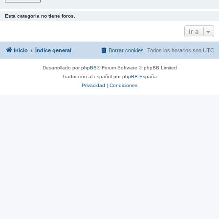
Está categoría no tiene foros.
Ir a
Inicio
Índice general
Borrar cookies
Todos los horarios son
UTC
Desarrollado por
phpBB
® Forum Software © phpBB Limited
Traducción al español por
phpBB España
Privacidad
|
Condiciones