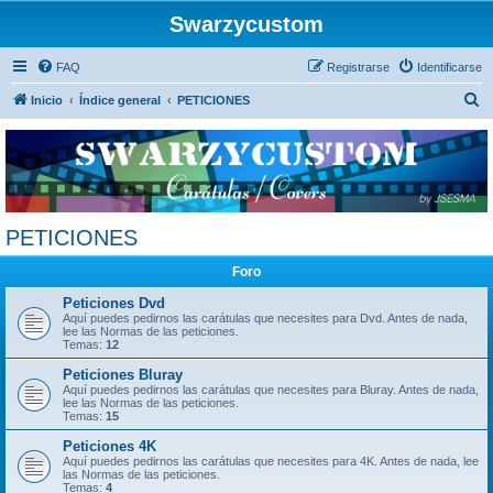
Swarzycustom
FAQ
Registrarse
Identificarse
B
Inicio
Índice general
PETICIONES
u
s
c
a
r
PETICIONES
Foro
Peticiones Dvd
Aquí puedes pedirnos las carátulas que necesites para Dvd. Antes de nada,
lee las Normas de las peticiones.
Temas:
12
Peticiones Bluray
Aquí puedes pedirnos las carátulas que necesites para Bluray. Antes de nada,
lee las Normas de las peticiones.
Temas:
15
Peticiones 4K
Aquí puedes pedirnos las carátulas que necesites para 4K. Antes de nada, lee
las Normas de las peticiones.
Temas:
4