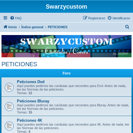
Swarzycustom
FAQ
Registrarse
Identificarse
B
Inicio
Índice general
PETICIONES
u
s
c
a
r
PETICIONES
Foro
Peticiones Dvd
Aquí puedes pedirnos las carátulas que necesites para Dvd. Antes de nada,
lee las Normas de las peticiones.
Temas:
12
Peticiones Bluray
Aquí puedes pedirnos las carátulas que necesites para Bluray. Antes de nada,
lee las Normas de las peticiones.
Temas:
15
Peticiones 4K
Aquí puedes pedirnos las carátulas que necesites para 4K. Antes de nada, lee
las Normas de las peticiones.
Temas:
4