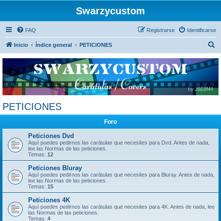
Swarzycustom
FAQ
Registrarse
Identificarse
B
Inicio
Índice general
PETICIONES
u
s
c
a
r
PETICIONES
Foro
Peticiones Dvd
Aquí puedes pedirnos las carátulas que necesites para Dvd. Antes de nada,
lee las Normas de las peticiones.
Temas:
12
Peticiones Bluray
Aquí puedes pedirnos las carátulas que necesites para Bluray. Antes de nada,
lee las Normas de las peticiones.
Temas:
15
Peticiones 4K
Aquí puedes pedirnos las carátulas que necesites para 4K. Antes de nada, lee
las Normas de las peticiones.
Temas:
4