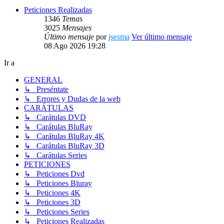
Peticiones Realizadas
1346
Temas
3025
Mensajes
Último mensaje
por
jsesma
Ver último mensaje
08 Ago 2026 19:28
Ir a
GENERAL
↳ Preséntate
↳ Errores y Dudas de la web
CARÁTULAS
↳ Carátulas DVD
↳ Carátulas BluRay
↳ Carátulas BluRay 4K
↳ Carátulas BluRay 3D
↳ Carátulas Series
PETICIONES
↳ Peticiones Dvd
↳ Peticiones Bluray
↳ Peticiones 4K
↳ Peticiones 3D
↳ Peticiones Series
↳ Peticiones Realizadas