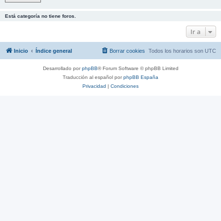
Está categoría no tiene foros.
Ir a
Inicio
Índice general
Borrar cookies
Todos los horarios son
UTC
Desarrollado por
phpBB
® Forum Software © phpBB Limited
Traducción al español por
phpBB España
Privacidad
|
Condiciones