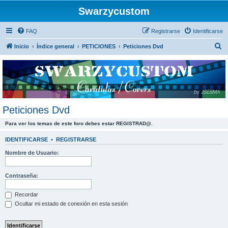
Swarzycustom
FAQ
Registrarse
Identificarse
B
Inicio
Índice general
PETICIONES
Peticiones Dvd
u
s
c
a
r
Peticiones Dvd
Para ver los temas de este foro debes estar REGISTRAD@.
IDENTIFICARSE
•
REGISTRARSE
Nombre de Usuario:
Contraseña:
Recordar
Ocultar mi estado de conexión en esta sesión