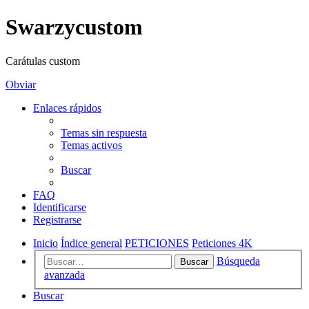
Swarzycustom
Carátulas custom
Obviar
Enlaces rápidos
Temas sin respuesta
Temas activos
Buscar
FAQ
Identificarse
Registrarse
Inicio
Índice general
PETICIONES
Peticiones 4K
Búsqueda
Buscar
avanzada
Buscar