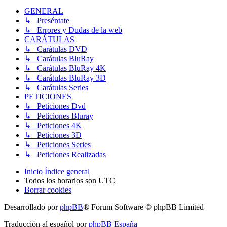
GENERAL
↳ Preséntate
↳ Errores y Dudas de la web
CARÁTULAS
↳ Carátulas DVD
↳ Carátulas BluRay
↳ Carátulas BluRay 4K
↳ Carátulas BluRay 3D
↳ Carátulas Series
PETICIONES
↳ Peticiones Dvd
↳ Peticiones Bluray
↳ Peticiones 4K
↳ Peticiones 3D
↳ Peticiones Series
↳ Peticiones Realizadas
Inicio
Índice general
Todos los horarios son
UTC
Borrar cookies
Desarrollado por
phpBB
® Forum Software © phpBB Limited
Traducción al español por
phpBB España