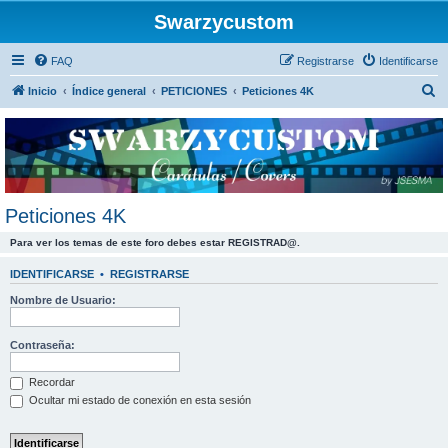
Swarzycustom
FAQ
Registrarse
Identificarse
B
Inicio
Índice general
PETICIONES
Peticiones 4K
u
s
c
a
r
Peticiones 4K
Para ver los temas de este foro debes estar REGISTRAD@.
IDENTIFICARSE
•
REGISTRARSE
Nombre de Usuario:
Contraseña:
Recordar
Ocultar mi estado de conexión en esta sesión