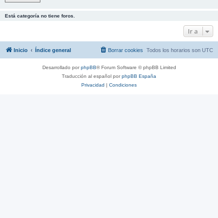
Está categoría no tiene foros.
Ir a
Inicio
Índice general
Borrar cookies
Todos los horarios son
UTC
Desarrollado por
phpBB
® Forum Software © phpBB Limited
Traducción al español por
phpBB España
Privacidad
|
Condiciones