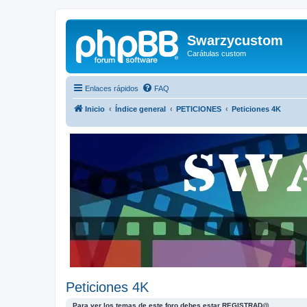
Swarzycustom
Carátulas custom
Enlaces rápidos
FAQ
Inicio
Índice general
PETICIONES
Peticiones 4K
Peticiones 4K
Para ver los temas de este foro debes estar REGISTRAD@.