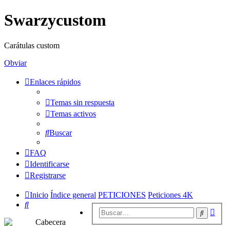
Swarzycustom
Carátulas custom
Obviar
Enlaces rápidos
Temas sin respuesta
Temas activos
Buscar
FAQ
Identificarse
Registrarse
Inicio
Índice general
PETICIONES
Peticiones 4K
Buscar
Bús
Buscar
avan