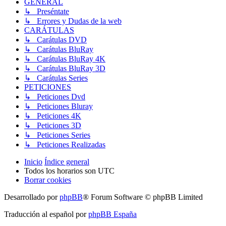
GENERAL
↳ Preséntate
↳ Errores y Dudas de la web
CARÁTULAS
↳ Carátulas DVD
↳ Carátulas BluRay
↳ Carátulas BluRay 4K
↳ Carátulas BluRay 3D
↳ Carátulas Series
PETICIONES
↳ Peticiones Dvd
↳ Peticiones Bluray
↳ Peticiones 4K
↳ Peticiones 3D
↳ Peticiones Series
↳ Peticiones Realizadas
Inicio
Índice general
Todos los horarios son
UTC
Borrar cookies
Desarrollado por
phpBB
® Forum Software © phpBB Limited
Traducción al español por
phpBB España