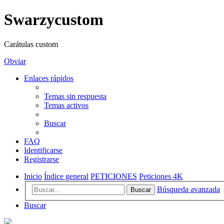
Swarzycustom
Carátulas custom
Obviar
Enlaces rápidos
Temas sin respuesta
Temas activos
Buscar
FAQ
Identificarse
Registrarse
Inicio
Índice general
PETICIONES
Peticiones 4K
Búsqueda avanzada
Buscar
Buscar