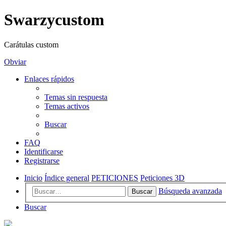
Swarzycustom
Carátulas custom
Obviar
Enlaces rápidos
Temas sin respuesta
Temas activos
Buscar
FAQ
Identificarse
Registrarse
Inicio
Índice general
PETICIONES
Peticiones 3D
Búsqueda avanzada
Buscar
Buscar