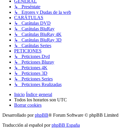
GENERAL
↳ Preséntate
↳ Errores y Dudas de la web
CARÁTULAS
↳ Carátulas DVD
↳ Carátulas BluRay
↳ Carátulas BluRay 4K
↳ Carátulas BluRay 3D
↳ Carátulas Series
PETICIONES
↳ Peticiones Dvd
↳ Peticiones Bluray
↳ Peticiones 4K
↳ Peticiones 3D
↳ Peticiones Series
↳ Peticiones Realizadas
Inicio
Índice general
Todos los horarios son
UTC
Borrar cookies
Desarrollado por
phpBB
® Forum Software © phpBB Limited
Traducción al español por
phpBB España