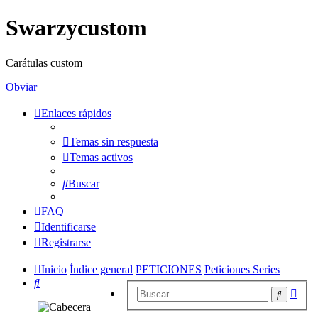
Swarzycustom
Carátulas custom
Obviar
Enlaces rápidos
Temas sin respuesta
Temas activos
Buscar
FAQ
Identificarse
Registrarse
Inicio
Índice general
PETICIONES
Peticiones Series
Buscar
Bús
Buscar
avan