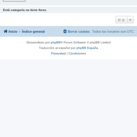
Está categoría no tiene foros.
Ir a
Inicio
Índice general
Borrar cookies
Todos los horarios son
UTC
Desarrollado por
phpBB
® Forum Software © phpBB Limited
Traducción al español por
phpBB España
Privacidad
|
Condiciones