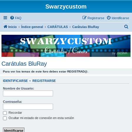
Swarzycustom
FAQ
Registrarse
Identificarse
B
Inicio
Índice general
CARÁTULAS
Carátulas BluRay
u
s
c
a
r
Carátulas BluRay
Para ver los temas de este foro debes estar REGISTRAD@.
IDENTIFICARSE
•
REGISTRARSE
Nombre de Usuario:
Contraseña:
Recordar
Ocultar mi estado de conexión en esta sesión