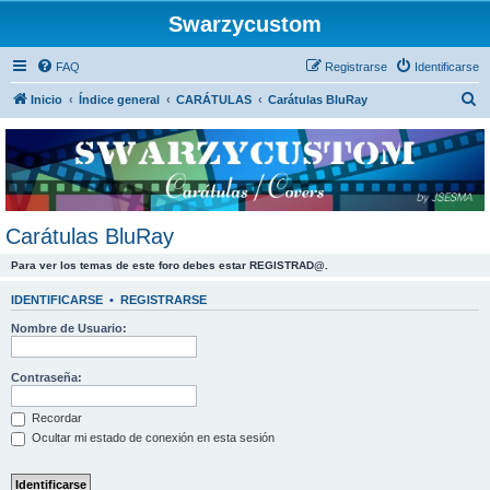
Swarzycustom
FAQ
Registrarse
Identificarse
B
Inicio
Índice general
CARÁTULAS
Carátulas BluRay
u
s
c
a
r
Carátulas BluRay
Para ver los temas de este foro debes estar REGISTRAD@.
IDENTIFICARSE
•
REGISTRARSE
Nombre de Usuario:
Contraseña:
Recordar
Ocultar mi estado de conexión en esta sesión