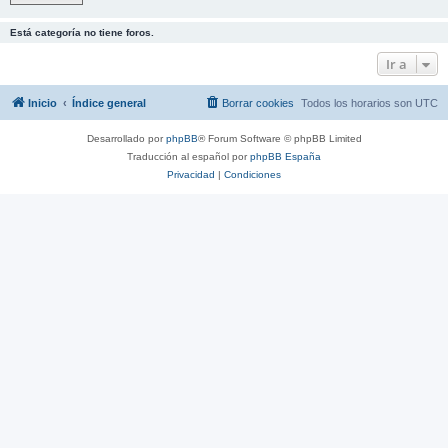
Está categoría no tiene foros.
Ir a
Inicio
Índice general
Borrar cookies
Todos los horarios son
UTC
Desarrollado por
phpBB
® Forum Software © phpBB Limited
Traducción al español por
phpBB España
Privacidad
|
Condiciones