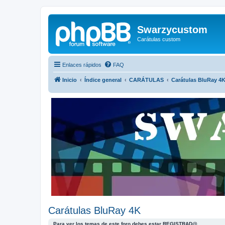
Swarzycustom
Carátulas custom
Enlaces rápidos
FAQ
Inicio
Índice general
CARÁTULAS
Carátulas BluRay 4
Carátulas BluRay 4K
Para ver los temas de este foro debes estar REGISTRAD@.