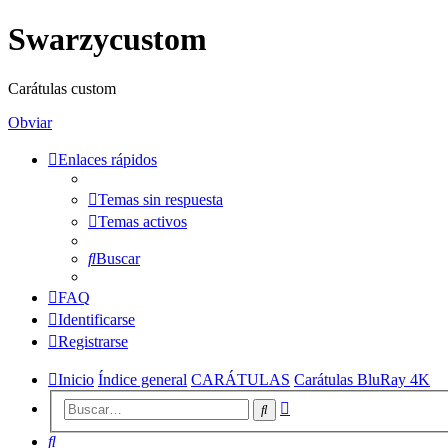
Swarzycustom
Carátulas custom
Obviar
Enlaces rápidos
Temas sin respuesta
Temas activos
Buscar
FAQ
Identificarse
Registrarse
Inicio
Índice general
CARÁTULAS
Carátulas BluRay 4K
Búsqueda
Buscar
avanzada
Buscar