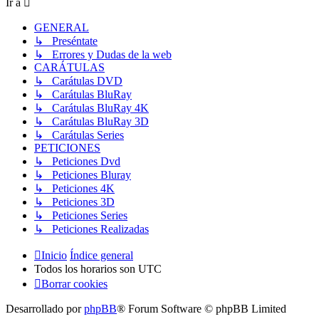
Ir a
GENERAL
↳ Preséntate
↳ Errores y Dudas de la web
CARÁTULAS
↳ Carátulas DVD
↳ Carátulas BluRay
↳ Carátulas BluRay 4K
↳ Carátulas BluRay 3D
↳ Carátulas Series
PETICIONES
↳ Peticiones Dvd
↳ Peticiones Bluray
↳ Peticiones 4K
↳ Peticiones 3D
↳ Peticiones Series
↳ Peticiones Realizadas
Inicio
Índice general
Todos los horarios son
UTC
Borrar cookies
Desarrollado por
phpBB
® Forum Software © phpBB Limited