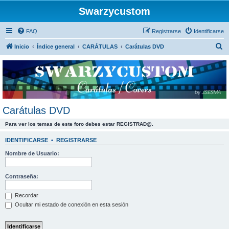
Swarzycustom
FAQ
Registrarse
Identificarse
B
Inicio
Índice general
CARÁTULAS
Carátulas DVD
u
s
c
a
r
Carátulas DVD
Para ver los temas de este foro debes estar REGISTRAD@.
IDENTIFICARSE
•
REGISTRARSE
Nombre de Usuario:
Contraseña:
Recordar
Ocultar mi estado de conexión en esta sesión