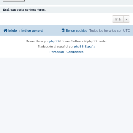
Está categoría no tiene foros.
Ir a
Inicio
Índice general
Borrar cookies
Todos los horarios son
UTC
Desarrollado por
phpBB
® Forum Software © phpBB Limited
Traducción al español por
phpBB España
Privacidad
|
Condiciones