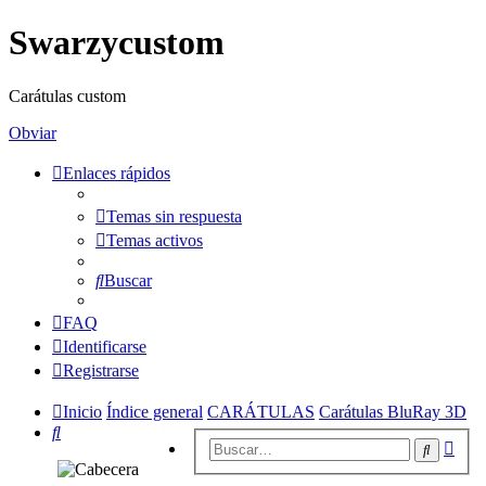
Swarzycustom
Carátulas custom
Obviar
Enlaces rápidos
Temas sin respuesta
Temas activos
Buscar
FAQ
Identificarse
Registrarse
Inicio
Índice general
CARÁTULAS
Carátulas BluRay 3D
Buscar
Bús
Buscar
avan